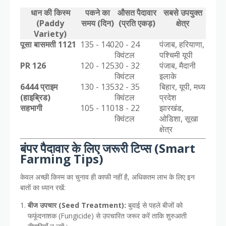
धान की किस्म
पकने का
औसत पैदावार
सबसे उपयुक्त
(Paddy
समय (दिन)
(प्रति एकड़)
क्षेत्र
Variety)
पूसा बासमती 1121
135 - 140
20 - 24
पंजाब, हरियाणा,
क्विंटल
पश्चिमी यूपी
PR 126
120 - 125
30 - 32
पंजाब, मैदानी
क्विंटल
इलाके
6444 प्राइम
130 - 135
32 - 35
बिहार, यूपी, मध्य
(हाइब्रिड)
क्विंटल
प्रदेश
सहभागी
105 - 110
18 - 22
झारखंड,
क्विंटल
ओडिशा, सूखा
क्षेत्र
बंपर पैदावार के लिए जरूरी टिप्स (Smart
Farming Tips)
केवल अच्छी किस्म का चुनाव ही काफी नहीं है, अधिकतम लाभ के लिए इन
बातों का ध्यान रखें:
बीज उपचार (Seed Treatment):
बुवाई से पहले बीजों को
फफूंदनाशक (Fungicide) से उपचारित जरूर करें ताकि शुरुआती